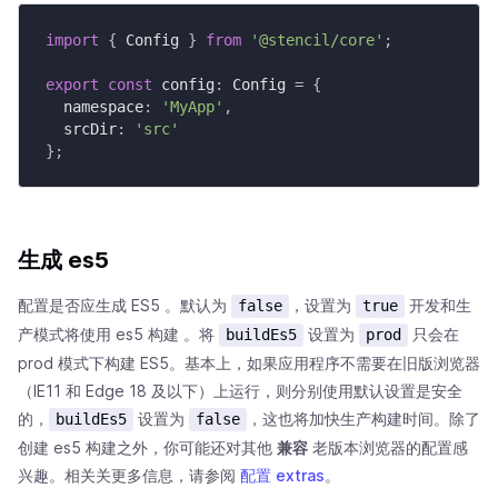
import
{
 Config 
}
from
'@stencil/core'
;
export
const
 config
:
 Config 
=
{
  namespace
:
'MyApp'
,
  srcDir
:
'src'
}
;
生成 es5
配置是否应生成 ES5 。默认为
，设置为
开发和生
false
true
产模式将使用 es5 构建 。将
设置为
只会在
buildEs5
prod
prod 模式下构建 ES5。基本上，如果应用程序不需要在旧版浏览器
（IE11 和 Edge 18 及以下）上运行，则分别使用默认设置是安全
的，
设置为
，这也将加快生产构建时间。除了
buildEs5
false
创建 es5 构建之外，你可能还对其他
兼容
老版本浏览器的配置感
兴趣。相关关更多信息，请参阅
配置 extras
。