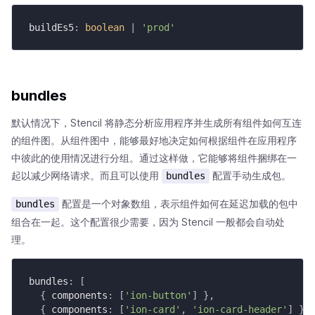
buildEs5
:
boolean
|
'prod'
bundles
默认情况下，Stencil 将静态分析应用程序并生成所有组件如何互连
的组件图。从组件图中，能够最好地决定如何根据组件在应用程序
中彼此的使用情况进行分组。通过这样做，它能够将组件捆绑在一
起以减少网络请求。而且可以使用
配置手动生成包。
bundles
配置是一个对象数组，表示组件如何在延迟加载的包中
bundles
组合在一起。这个配置很少需要，因为 Stencil 一般都会自动处
理。
bundles
:
[
{
 components
:
[
'ion-button'
]
}
,
{
 components
:
[
'ion-card'
,
'ion-card-header'
]
}