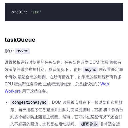
srcDir
:
'src'
taskQueue
默认:
async
设置模板运行时使用的任务队列。任务队列调度 DOM 读写 跨帧有
效渲染并减少布局抖动。默认情况下， 使用
来设置决定哪
async
个有效 最适合您的用例。在所有情况下，如果您的应用程序有许多
CPU 密集型任务导致 主线程定期锁定，总是建议尝试
Web
Workers
用于这些任务。
：DOM 读写被安排在下一帧以防止布局颠
congestionAsync
簸。当应用程序任务繁重并且队列变得拥挤时，它将 将工作拆分
到多个帧以防止阻塞主线程。然而，它可以在某些情况下还会引
入不必要的回流，尤其是在启动期间。
非常适合运
拥塞异步